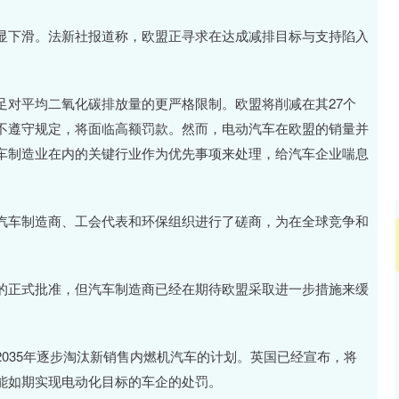
14295.08
沪深300
4689.
184.96
1.31%
下滑。法新社报道称，欧盟正寻求在达成减排目标与支持陷入
对平均二氧化碳排放量的更严格限制。欧盟将削减在其27个
不遵守规定，将面临高额罚款。然而，电动汽车在欧盟的销量并
车制造业在内的关键行业作为优先事项来处理，给汽车企业喘息
车制造商、工会代表和环保组织进行了磋商，为在全球竞争和
正式批准，但汽车制造商已经在期待欧盟采取进一步措施来缓
35年逐步淘汰新销售内燃机汽车的计划。英国已经宣布，将
能如期实现电动化目标的车企的处罚。