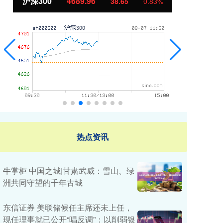
96
北证50
1129.72
38.65
0.83%
6.8
热点资讯
牛掌柜 中国之城|甘肃武威：雪山、绿
洲共同守望的千年古城
东信证券 美联储候任主席还未上任，
现任理事就已公开“唱反调”：以削弱银