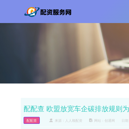
配配查 欧盟放宽车企碳排放规则
配配查
来源：人人顺配资
网站：创通网
日期：