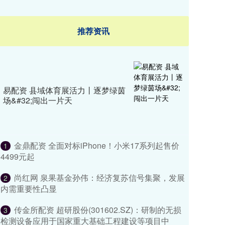
推荐资讯
易配资 县域体育展活力丨逐梦绿茵
场&#32;闯出一片天
金鼎配资 ​​全面对标iPhone！小米17系列起售价
1
4499元起
尚红网 泉果基金孙伟：经济复苏信号集聚，发展
2
内需重要性凸显
传金所配资 超研股份(301602.SZ)：研制的无损
3
检测设备应用于国家重大基础工程建设等项目中