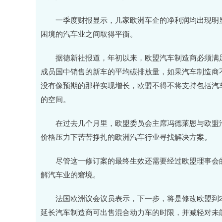
上证指数
3919.51
深证成指
19.16
0.49%
一季度财报显示，几家欧洲车企的净利润均出现明显
困境的汽车业之间取得平衡。
据德新社报道，年初以来，欧盟汽车制造商必须满足
成员国中销售的新车的平均碳排放量，如果汽车制造商
没有像预期的那样实现增长，欧盟不得不将支持包括汽
的空间。
在过去几个月里，欧盟委员会主席冯德莱恩与欧盟汽
价格压力下苦苦挣扎的欧洲汽车行业寻找解决方案。
尽管这一修订案的最终生效还需要经过欧盟理事会的
解汽车业的窘境。
法国欧洲议会议员表示，下一步，将是修改欧盟到20
延长汽车制造商可出售混合动力车的时限，并减轻对未