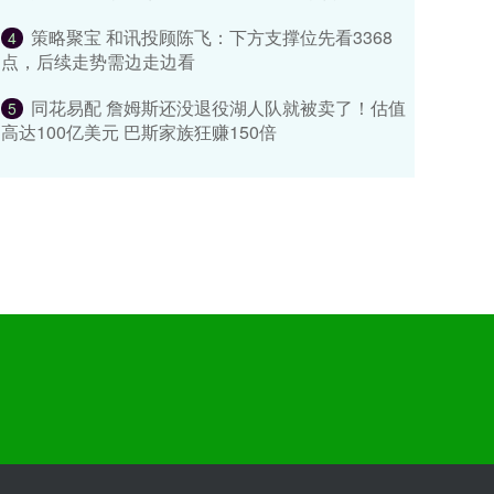
策略聚宝 和讯投顾陈飞：下方支撑位先看3368
4
点，后续走势需边走边看
同花易配 詹姆斯还没退役湖人队就被卖了！估值
5
高达100亿美元 巴斯家族狂赚150倍