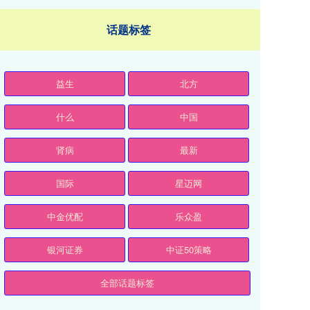
话题标签
益生
北方
什么
中国
肾病
最新
国际
星迈网
中金优配
乐众盈
银河证券
中证50策略
全部话题标签