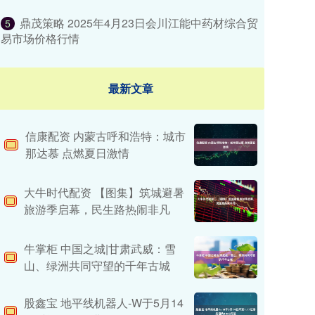
鼎茂策略 2025年4月23日会川江能中药材综合贸
5
易市场价格行情
最新文章
信康配资 内蒙古呼和浩特：城市
那达慕 点燃夏日激情
大牛时代配资 ​【图集】筑城避暑
旅游季启幕，民生路热闹非凡
牛掌柜 中国之城|甘肃武威：雪
山、绿洲共同守望的千年古城
股鑫宝 地平线机器人-W于5月14