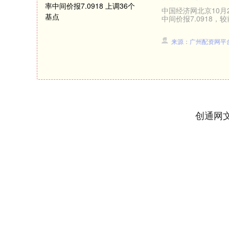
中国经济网北京10月
中间价报7.0918，
来源：广州配资网平
创通网
上证指数
3940.04
.40
2.13%
39.68
1.