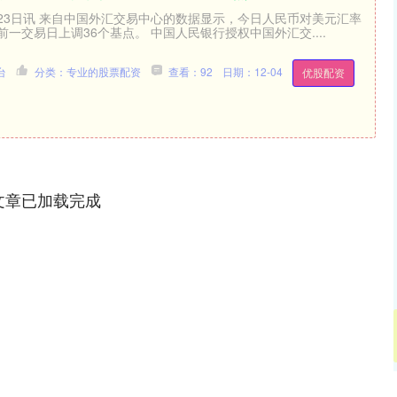
23日讯 来自中国外汇交易中心的数据显示，今日人民币对美元汇率
较前一交易日上调36个基点。 中国人民银行授权中国外汇交....
台
分类：专业的股票配资
查看：92
日期：12-04
优股配资
文章已加载完成
深证成指
14311.01
02%
200.89
1.42%