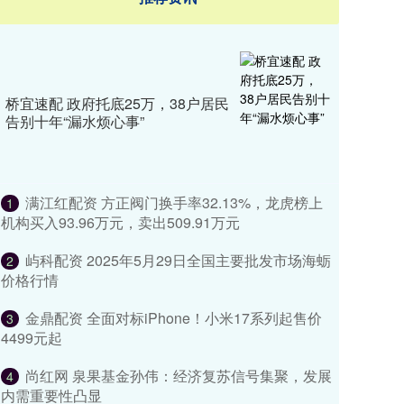
桥宜速配 政府托底25万，38户居民
告别十年“漏水烦心事”
满江红配资 方正阀门换手率32.13%，龙虎榜上
1
机构买入93.96万元，卖出509.91万元
屿科配资 2025年5月29日全国主要批发市场海蛎
2
价格行情
金鼎配资 ​​全面对标iPhone！小米17系列起售价
3
4499元起
尚红网 泉果基金孙伟：经济复苏信号集聚，发展
4
内需重要性凸显