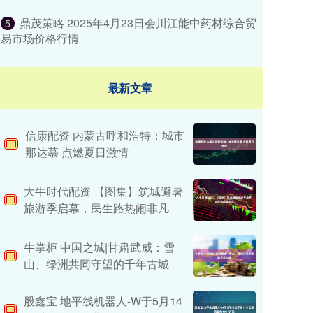
鼎茂策略 2025年4月23日会川江能中药材综合贸
5
易市场价格行情
最新文章
信康配资 内蒙古呼和浩特：城市
那达慕 点燃夏日激情
大牛时代配资 ​【图集】筑城避暑
旅游季启幕，民生路热闹非凡
牛掌柜 中国之城|甘肃武威：雪
山、绿洲共同守望的千年古城
股鑫宝 地平线机器人-W于5月14