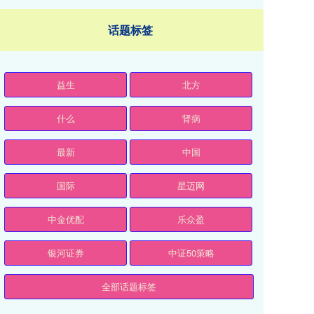
话题标签
益生
北方
什么
肾病
最新
中国
国际
星迈网
中金优配
乐众盈
银河证券
中证50策略
全部话题标签