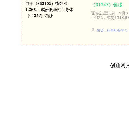
（01347）领涨
证券之星消息，9月30
1.06%，成交1313
来源：标普配资平台
创通网
深证成指
14311.01
.68
1.02%
200.89
1