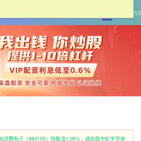
首页
创通网
国内
内地消费电子（983105）指数涨1.06%，成份股华虹半导体