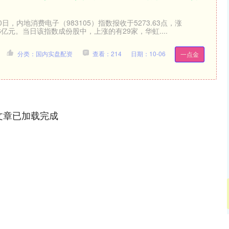
日，内地消费电子（983105）指数报收于5273.63点，涨
.66亿元。当日该指数成份股中，上涨的有29家，华虹....
分类：国内实盘配资
查看：214
日期：10-06
一点金
文章已加载完成
沪深300
4694.44
.42%
43.13
0.93%