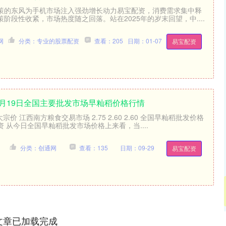
”政策的东风为手机市场注入强劲增长动力易宝配资，消费需求集中释
阶段性收紧，市场热度随之回落。站在2025年的岁末回望，中....
网
分类：专业的股票配资
查看：205
日期：01-07
易宝配资
年5月19日全国主要批发市场早籼稻价格行情
宗价 江西南方粮食交易市场 2.75 2.60 2.60 全国早籼稻批发价格
 从今日全国早籼稻批发市场价格上来看，当....
分类：创通网
查看：135
日期：09-29
易宝配资
文章已加载完成
深证成指
14311.01
02%
200.89
1.42%