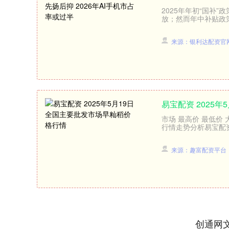
2025年年初“国补
放；然而年中补贴政策
来源：银利达配资官
易宝配资 2025
市场 最高价 最低价 大
行情走势分析易宝配资
来源：趣富配资平台
创通网
上证指数
3940.04
.40
2.13%
39.68
1.