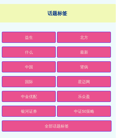
话题标签
益生
北方
什么
最新
中国
肾病
国际
星迈网
中金优配
乐众盈
银河证券
中证50策略
全部话题标签