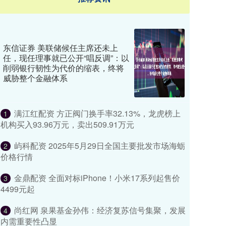
东信证券 美联储候任主席还未上
任，现任理事就已公开“唱反调”：以
削弱银行韧性为代价的缩表，终将
威胁整个金融体系
满江红配资 方正阀门换手率32.13%，龙虎榜上
1
机构买入93.96万元，卖出509.91万元
屿科配资 2025年5月29日全国主要批发市场海蛎
2
价格行情
金鼎配资 ​​全面对标iPhone！小米17系列起售价
3
4499元起
尚红网 泉果基金孙伟：经济复苏信号集聚，发展
4
内需重要性凸显