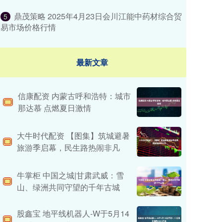
鼎茂策略 2025年4月23日会川江能中药材综合贸
5
易市场价格行情
最新文章
信康配资 内蒙古呼和浩特：城市
那达慕 点燃夏日激情
大牛时代配资 ​【图集】筑城避暑
旅游季启幕，民生路热闹非凡
牛掌柜 中国之城|甘肃武威：雪
山、绿洲共同守望的千年古城
股鑫宝 地平线机器人-W于5月14