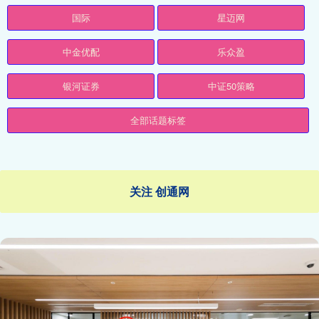
国际
星迈网
中金优配
乐众盈
银河证券
中证50策略
全部话题标签
关注 创通网