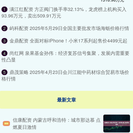
满江红配资 方正阀门换手率32.13%，龙虎榜上机构买入
1
93.96万元，卖出509.91万元
屿科配资 2025年5月29日全国主要批发市场海蛎价格行情
2
金鼎配资 ​​全面对标iPhone！小米17系列起售价4499元起
3
尚红网 泉果基金孙伟：经济复苏信号集聚，发展内需重要
4
性凸显
鼎茂策略 2025年4月23日会川江能中药材综合贸易市场价
5
格行情
最新文章
信康配资 内蒙古呼和浩特：城市那达慕 点
燃夏日激情