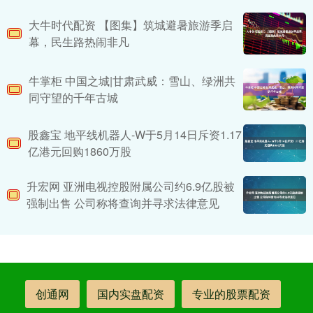
大牛时代配资 ​【图集】筑城避暑旅游季启
幕，民生路热闹非凡
牛掌柜 中国之城|甘肃武威：雪山、绿洲共
同守望的千年古城
股鑫宝 地平线机器人-W于5月14日斥资1.17
亿港元回购1860万股
升宏网 亚洲电视控股附属公司约6.9亿股被
强制出售 公司称将查询并寻求法律意见
创通网
国内实盘配资
专业的股票配资