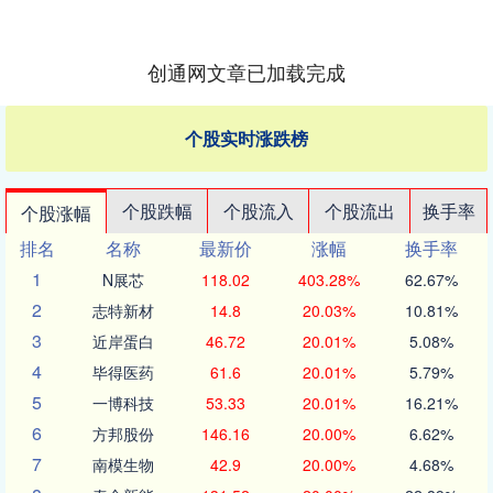
创通网文章已加载完成
个股实时涨跌榜
个股跌幅
个股流入
个股流出
换手率
个股涨幅
排名
名称
最新价
涨幅
换手率
1
N展芯
118.02
403.28%
62.67%
2
志特新材
14.8
20.03%
10.81%
3
近岸蛋白
46.72
20.01%
5.08%
4
毕得医药
61.6
20.01%
5.79%
5
一博科技
53.33
20.01%
16.21%
6
方邦股份
146.16
20.00%
6.62%
7
南模生物
42.9
20.00%
4.68%