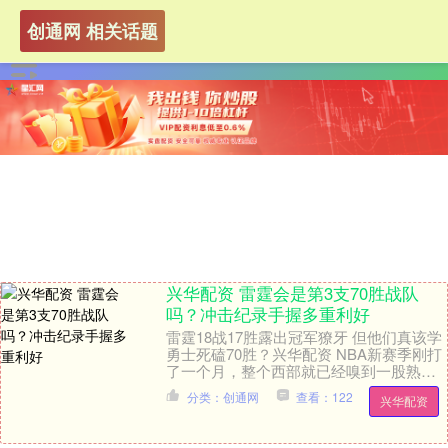
创通网 相关话题
兴华配资 雷霆会是第3支70胜战队
吗？冲击纪录手握多重利好
雷霆18战17胜露出冠军獠牙 但他们真该学
勇士死磕70胜？兴华配资 NBA新赛季刚打
了一个月，整个西部就已经嗅到一股熟悉
又绝望的气息。雷霆队又一次甩开所有对
分类：创通网
查看：122
兴华配资
手，....