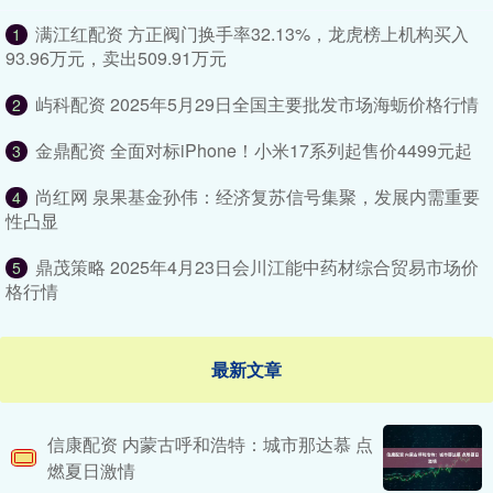
满江红配资 方正阀门换手率32.13%，龙虎榜上机构买入
1
93.96万元，卖出509.91万元
屿科配资 2025年5月29日全国主要批发市场海蛎价格行情
2
金鼎配资 ​​全面对标iPhone！小米17系列起售价4499元起
3
尚红网 泉果基金孙伟：经济复苏信号集聚，发展内需重要
4
性凸显
鼎茂策略 2025年4月23日会川江能中药材综合贸易市场价
5
格行情
最新文章
信康配资 内蒙古呼和浩特：城市那达慕 点
燃夏日激情