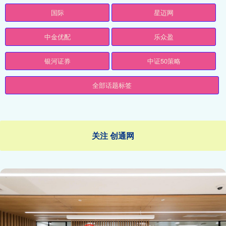
国际
星迈网
中金优配
乐众盈
银河证券
中证50策略
全部话题标签
关注 创通网