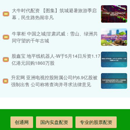
大牛时代配资 ​【图集】筑城避暑旅游季启
幕，民生路热闹非凡
牛掌柜 中国之城|甘肃武威：雪山、绿洲共
同守望的千年古城
股鑫宝 地平线机器人-W于5月14日斥资1.17
亿港元回购1860万股
升宏网 亚洲电视控股附属公司约6.9亿股被
强制出售 公司称将查询并寻求法律意见
创通网
国内实盘配资
专业的股票配资