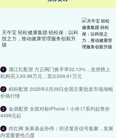
天牛宝 轻松健康集团·轻松保：以科
技之力，推动健康管理服务创新升
级
满江红配资 方正阀门换手率32.13%，龙虎榜上
1
机构买入93.96万元，卖出509.91万元
屿科配资 2025年5月29日全国主要批发市场海蛎
2
价格行情
金鼎配资 ​​全面对标iPhone！小米17系列起售价
3
4499元起
尚红网 泉果基金孙伟：经济复苏信号集聚，发展
4
内需重要性凸显