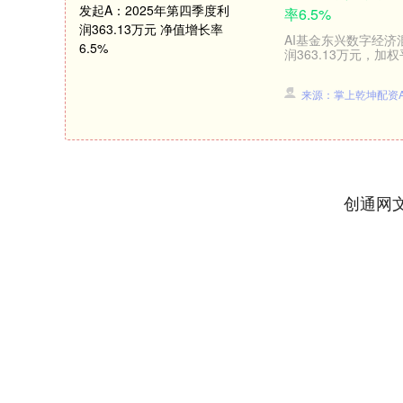
率6.5%
AI基金东兴数字经济
润363.13万元，加权
来源：掌上乾坤配资A
创通网
深证成指
14311.01
39.68
1.02%
200.89