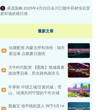
鼎茂策略 2025年4月23日会川江能中药材综合贸
5
易市场价格行情
最新文章
信康配资 内蒙古呼和浩特：城市
那达慕 点燃夏日激情
大牛时代配资 ​【图集】筑城避暑
旅游季启幕，民生路热闹非凡
牛掌柜 中国之城|甘肃武威：雪
山、绿洲共同守望的千年古城
股鑫宝 地平线机器人-W于5月14