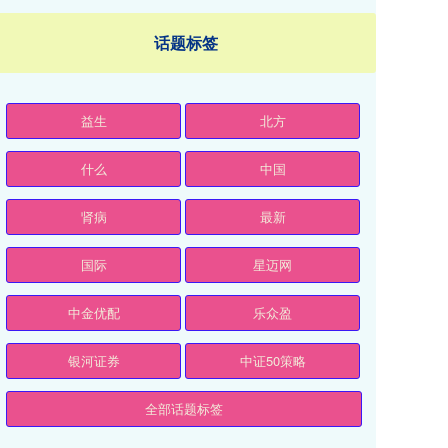
话题标签
益生
北方
什么
中国
肾病
最新
国际
星迈网
中金优配
乐众盈
银河证券
中证50策略
全部话题标签