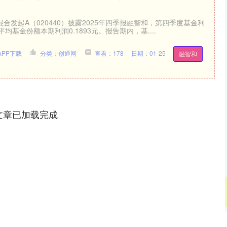
混合发起A（020440）披露2025年四季报融智和，第四季度基金利
平均基金份额本期利润0.1893元。报告期内，基....
PP下载
分类：创通网
查看：178
日期：01-25
融智和
文章已加载完成
沪深300
4694.44
1.42%
43.13
0.93%