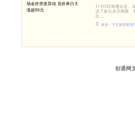
11月3日海通众合
访了多位水贝商家，商
左....
来源：千宏财富配资
创通网
3940.04
深证成指
14311.
39.68
1.02%