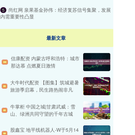
尚红网 泉果基金孙伟：经济复苏信号集聚，发展
5
内需重要性凸显
最新文章
信康配资 内蒙古呼和浩特：城市
那达慕 点燃夏日激情
大牛时代配资 ​【图集】筑城避暑
旅游季启幕，民生路热闹非凡
牛掌柜 中国之城|甘肃武威：雪
山、绿洲共同守望的千年古城
股鑫宝 地平线机器人-W于5月14