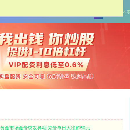
首页
创通网
国内
贝黄金市场金价突发异动 克价单日大涨超50元