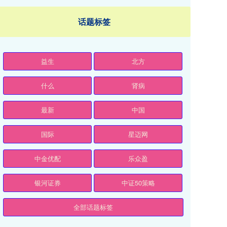
话题标签
益生
北方
什么
肾病
最新
中国
国际
星迈网
中金优配
乐众盈
银河证券
中证50策略
全部话题标签