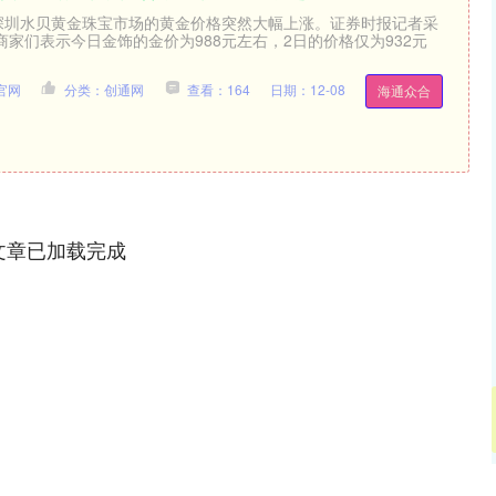
，深圳水贝黄金珠宝市场的黄金价格突然大幅上涨。证券时报记者采
家们表示今日金饰的金价为988元左右，2日的价格仅为932元
官网
分类：创通网
查看：164
日期：12-08
海通众合
文章已加载完成
01
沪深300
4694.44
200.89
1.42%
43.1