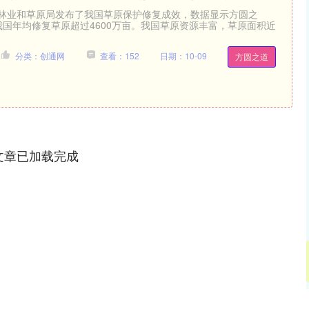
家林业和草原局发布了我国草原保护修复成效，数据显示方圆之
我国年均修复草原超过4600万亩。我国草原资源丰富，草原面积近
分类：创通网
查看：152
日期：10-09
方圆之道
文章已加载完成
沪深300
4694.44
.42%
43.13
0.93%