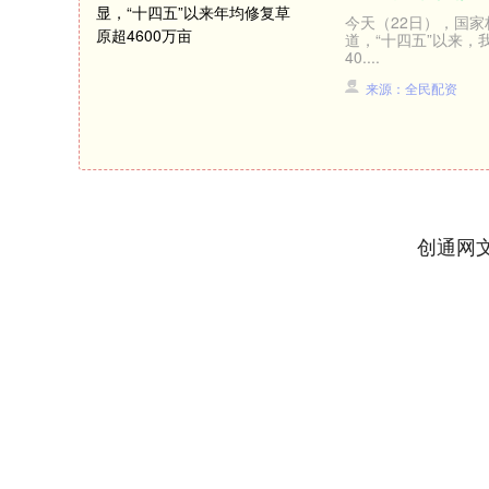
今天（22日），国
道，“十四五”以来，
40....
来源：全民配资
创通网
深证成指
14311.01
.68
1.02%
200.89
1