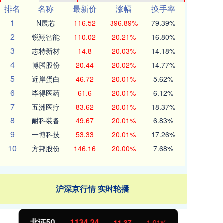
排名
名称
最新价
涨幅
换手率
1
N展芯
116.52
396.89%
79.39%
2
锐翔智能
110.02
20.21%
16.80%
3
志特新材
14.8
20.03%
14.18%
4
博腾股份
20.44
20.02%
14.77%
5
近岸蛋白
46.72
20.01%
5.62%
6
毕得医药
61.6
20.01%
6.12%
7
五洲医疗
83.62
20.01%
18.37%
8
耐科装备
49.67
20.01%
6.83%
9
一博科技
53.33
20.01%
17.26%
10
方邦股份
146.16
20.00%
7.68%
沪深京行情 实时轮播
北证50
1134.24
创
11.37
1.01%