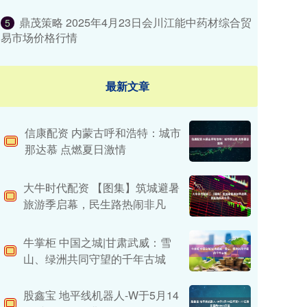
鼎茂策略 2025年4月23日会川江能中药材综合贸
5
易市场价格行情
最新文章
信康配资 内蒙古呼和浩特：城市
那达慕 点燃夏日激情
大牛时代配资 ​【图集】筑城避暑
旅游季启幕，民生路热闹非凡
牛掌柜 中国之城|甘肃武威：雪
山、绿洲共同守望的千年古城
股鑫宝 地平线机器人-W于5月14