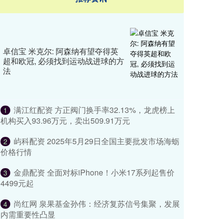
卓信宝 米克尔: 阿森纳有望夺得英
超和欧冠, 必须找到运动战进球的方
法
满江红配资 方正阀门换手率32.13%，龙虎榜上
1
机构买入93.96万元，卖出509.91万元
屿科配资 2025年5月29日全国主要批发市场海蛎
2
价格行情
金鼎配资 ​​全面对标iPhone！小米17系列起售价
3
4499元起
尚红网 泉果基金孙伟：经济复苏信号集聚，发展
4
内需重要性凸显