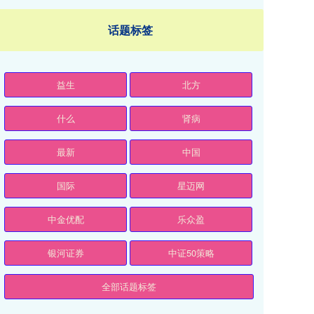
话题标签
益生
北方
什么
肾病
最新
中国
国际
星迈网
中金优配
乐众盈
银河证券
中证50策略
全部话题标签