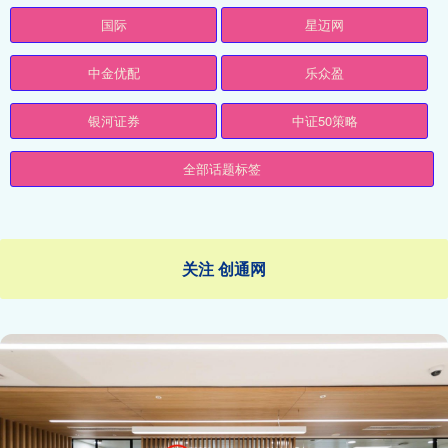
国际
星迈网
中金优配
乐众盈
银河证券
中证50策略
全部话题标签
关注 创通网