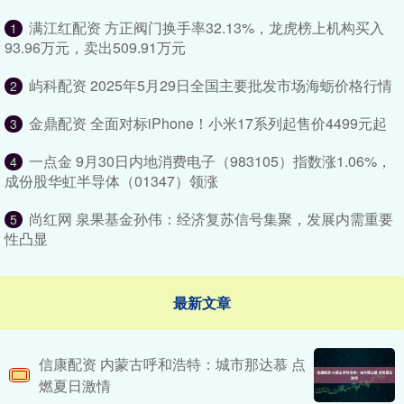
满江红配资 方正阀门换手率32.13%，龙虎榜上机构买入
1
93.96万元，卖出509.91万元
屿科配资 2025年5月29日全国主要批发市场海蛎价格行情
2
金鼎配资 ​​全面对标iPhone！小米17系列起售价4499元起
3
一点金 9月30日内地消费电子（983105）指数涨1.06%，
4
成份股华虹半导体（01347）领涨
尚红网 泉果基金孙伟：经济复苏信号集聚，发展内需重要
5
性凸显
最新文章
信康配资 内蒙古呼和浩特：城市那达慕 点
燃夏日激情