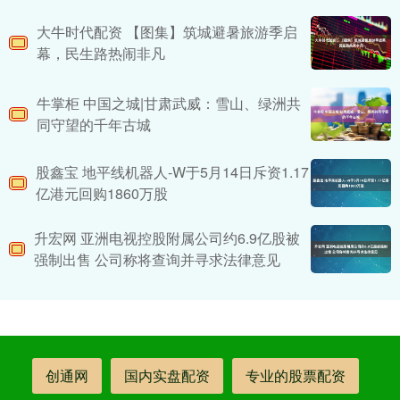
大牛时代配资 ​【图集】筑城避暑旅游季启
幕，民生路热闹非凡
牛掌柜 中国之城|甘肃武威：雪山、绿洲共
同守望的千年古城
股鑫宝 地平线机器人-W于5月14日斥资1.17
亿港元回购1860万股
升宏网 亚洲电视控股附属公司约6.9亿股被
强制出售 公司称将查询并寻求法律意见
创通网
国内实盘配资
专业的股票配资