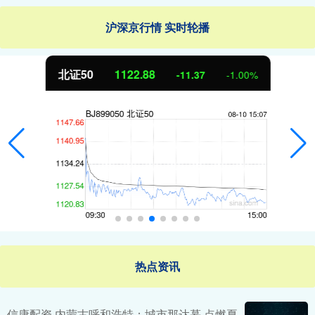
沪深京行情 实时轮播
北证50
1122.88
-11.37
-1.00%
热点资讯
信康配资 内蒙古呼和浩特：城市那达慕 点燃夏