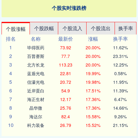
个股实时涨跌榜
个股跌幅
个股流入
个股流出
换手率
个股涨幅
排名
名称
最新价
涨幅
换手率
1
毕得医药
73.92
20.00%
11.62%
2
百普赛斯
77.7
20.00%
23.31%
3
北方长龙
113.23
20.00%
12.25%
4
蓝盾光电
22.81
19.99%
0.58%
5
信濠光电
20.72
19.98%
11.95%
6
近岸蛋白
54.9
17.51%
11.39%
7
海正生材
12.17
17.36%
6.47%
8
晶华微
25.76
17.36%
14.66%
9
海达尔
82.4
15.58%
9.26%
10
科力装备
26.79
15.52%
21.15%