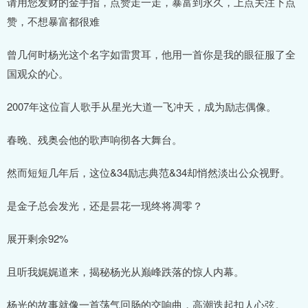
请用您发财的金手指，点赞走一走，暴富到永久，上点关注下点
赞，不想暴富都很难
曾几何时杨光这个名字如雷贯耳，他用一首你是我的眼征服了全
国观众的心。
2007年这位盲人歌手从星光大道一飞冲天，成为励志偶像。
春晚、残奥会他的歌声响彻各大舞台。
然而短短几年后，这位&34励志典范&34却悄然淡出公众视野。
是金子总会发光，还是昙花一现终将凋零？
展开剩余92%
且听我娓娓道来，揭秘杨光从巅峰跌落的惊人内幕。
杨光的故事就像一首荡气回肠的交响曲，高潮迭起扣人心弦。