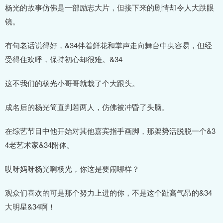
杨光的故事仿佛是一部励志大片，但接下来的剧情却令人大跌眼
镜。
有句老话说得好，&34伴着鲜花和掌声走向舞台中央容易，但经
受得住欢呼，保持初心却很难。&34
这不我们的杨光小哥哥就栽了个大跟头。
成名后的杨光简直判若两人，仿佛被冲昏了头脑。
在综艺节目中他开始对其他嘉宾指手画脚，那架势活脱脱一个&3
4老艺术家&34附体。
哎呀妈呀杨光啊杨光，你这是要闹哪样？
观众们喜欢的可是那个努力上进的你，不是这个趾高气昂的&34
大明星&34啊！