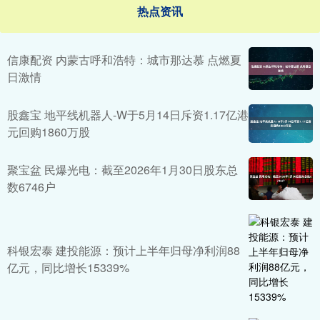
热点资讯
信康配资 内蒙古呼和浩特：城市那达慕 点燃夏
日激情
股鑫宝 地平线机器人-W于5月14日斥资1.17亿港
元回购1860万股
聚宝盆 民爆光电：截至2026年1月30日股东总
数6746户
科银宏泰 建投能源：预计上半年归母净利润88
亿元，同比增长15339%