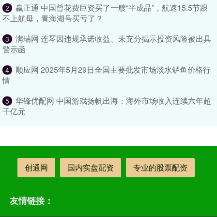
赢正通 中国曾花费巨资买了一艘“半成品”，航速15.5节跟
2
不上航母，青海湖号买亏了？
满瑞网 连琴因违规承诺收益、未充分揭示投资风险被出具
3
警示函
顺应网 2025年5月29日全国主要批发市场淡水鲈鱼价格行
4
情
华锋优配网 中国游戏扬帆出海：海外市场收入连续六年超
5
千亿元
创通网
国内实盘配资
专业的股票配资
友情链接：