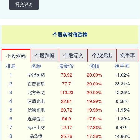
提交评论
个股实时涨跌榜
个股跌幅
个股流入
个股流出
换手率
个股涨幅
排名
名称
最新价
涨幅
换手率
1
毕得医药
73.92
20.00%
11.62%
2
百普赛斯
77.7
20.00%
23.31%
3
北方长龙
113.23
20.00%
12.25%
4
蓝盾光电
22.81
19.99%
0.58%
5
信濠光电
20.72
19.98%
11.95%
6
近岸蛋白
54.9
17.51%
11.39%
7
海正生材
12.17
17.36%
6.47%
8
晶华微
25.76
17.36%
14.66%